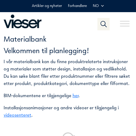
Skip
Artikler og nyheter
Forhandlere
NO
to
content
Materialbank
Velkommen til planlegging!
I vår materialbank kan du finne produktrelaterte instruksjoner
og materialer som støtter design, installasjon og vedlikehold.
Du kan søke blant filer etter produktnummer eller filtrere søket
etter produkt, produktkategori, dokumenttype eller filformat.
BIM-dokumentene er tilgjengelige
her
.
Installasjonsanimasjoner og andre videoer er tilgjengelig i
videosenteret
.