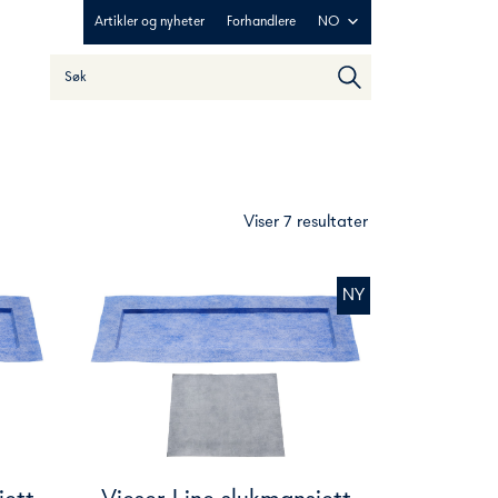
Artikler og nyheter
Forhandlere
NO
Søk
When autocomplete results are available use up and down ar
Viser 7 resultater
NY