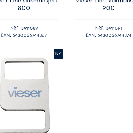
ser Line slukmansjett
Vieser Line slukmans
800
900
NRF: 3411089
NRF: 3411091
EAN: 6430066744367
EAN: 6430066744374
NY