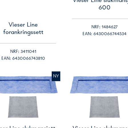
Vieser Line slukmans
600
Vieser Line
NRF: 1484627
forankringssett
EAN: 6430066744534
NRF: 3411041
EAN: 6430066743810
NY