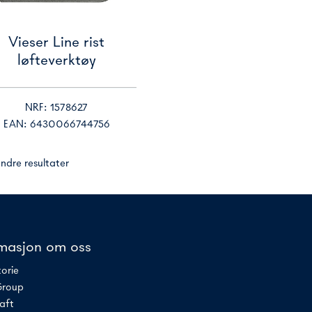
Vieser Line rist
løfteverktøy
NRF: 1578627
EAN: 6430066744756
ndre resultater
rmasjon om oss
torie
Group
aft