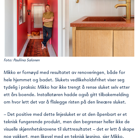
Foto:
Pauliina Salonen
Mikko er fornøyd med resultatet av renoveringen, både for
hele hjemmet og badet. Slukets vedlikeholdsfrihet viser seg
tydelig i praksis: Mikko har ikke trengt å rense sluket selv etter
ett års boende. Installatøren hadde også gitt tilbakemelding
om hvor lett det var å flislegge risten på den lineære sluket.
– Det positive med dette linjesluket er at den åpenbart er et
teknisk fungerende produkt, men den begrenser heller ikke de
visuelle skjønnhetskravene til sluttresultatet – det er lett å skape
noe vakkert, men likevel med en teknisk løsning, sier Mikko.