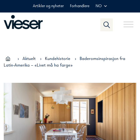
Skip
Artikler og nyheter
Forhandlere
NO
to
content
›
Aktuelt
›
Kundehistorie
›
Baderomsinspirasjon fra
Latin-Amerika – «Livet må ha farge»