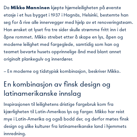
Da
Mikko Manninen
kjøpte hjørneleiligheten på øverste
etasje i et hus bygget i 1937 i Hagnäs, Helsinki, bestemte han
seg for å rive alle innervegger med hjelp av et renoveringsteam.
Han ønsket at lyset fra tre sider skulle strømme fritt inn i det
åpne rommet. Mikko strebet etter å skape en lys, åpen og
moderne leilighet med fargeglede, samtidig som han og
teamet bevarte husets opprinnelige ånd med blant annet
originalt plankegulv og innerdører.
– En moderne og tidstypisk kombinasjon, beskriver Mikko.
En kombinasjon av finsk design og
latinamerikanske innslag
Inspirasjonen til leilighetens dristige fargebruk kom fra
kjærligheten til Latin-Amerikas lys og farger. Mikko har reist
mye i Latin-Amerika og også bodd der, og derfor møtes finsk
design og ulike kulturer fra latinamerikanske land i hjemmets
innredning.