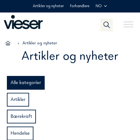
Skip
Artikler og nyheter
Forhandlere
NO
to
content
›
Artikler og nyheter
Artikler og nyheter
Alle kategorier
Artikler
Bærekraft
Hendelse