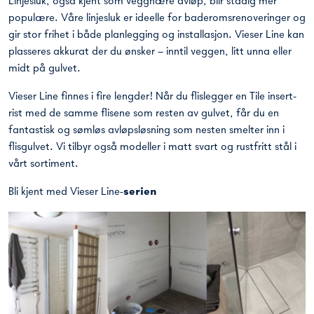
Linjesluk, også kjent som veggnære avløp, blir stadig mer
populære. Våre linjesluk er ideelle for baderomsrenoveringer og
gir stor frihet i både planlegging og installasjon. Vieser Line kan
plasseres akkurat der du ønsker – inntil veggen, litt unna eller
midt på gulvet.
Vieser Line finnes i fire lengder! Når du flislegger en Tile insert-
rist med de samme flisene som resten av gulvet, får du en
fantastisk og sømløs avløpsløsning som nesten smelter inn i
flisgulvet. Vi tilbyr også modeller i matt svart og rustfritt stål i
vårt sortiment.
Bli kjent med Vieser Line-
serien