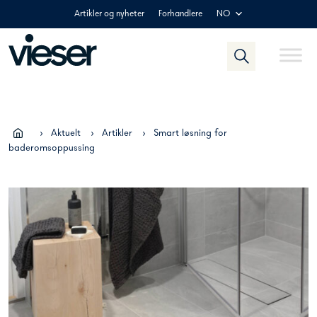
Skip
Artikler og nyheter
Forhandlere
NO
to
content
›
Aktuelt
›
Artikler
›
Smart løsning for
baderomsoppussing