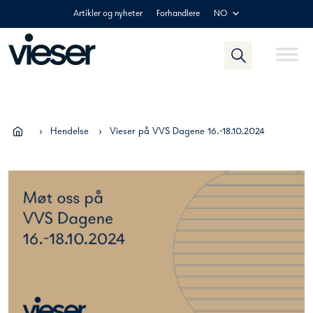
Skip
Artikler og nyheter
Forhandlere
NO
to
content
›
Hendelse
›
Vieser på VVS Dagene 16.-18.10.2024