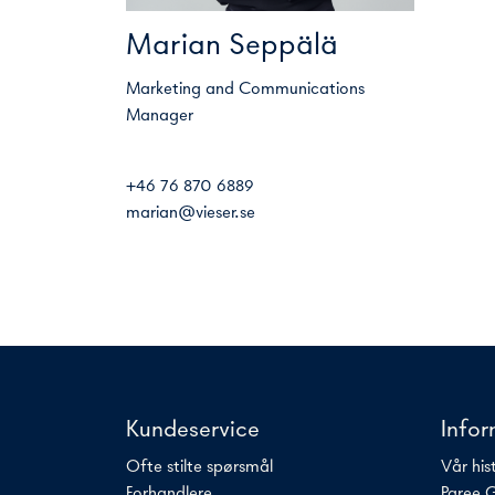
Marian Seppälä
Marketing and Communications
Manager
+46 76 870 6889
marian@vieser.se
Kundeservice
Info
Ofte stilte spørsmål
Vår his
Forhandlere
Paree 