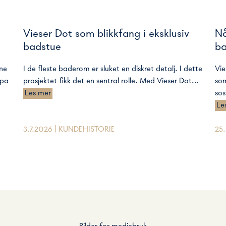
Vieser Dot som blikkfang i eksklusiv
Nå
badstue
bæ
ne
I de fleste baderom er sluket en diskret detalj. I dette
Vie
Spa
prosjektet fikk det en sentral rolle. Med Vieser Dot…
som
Les mer
sos
Le
3.7.2026 | KUNDEHISTORIE
25