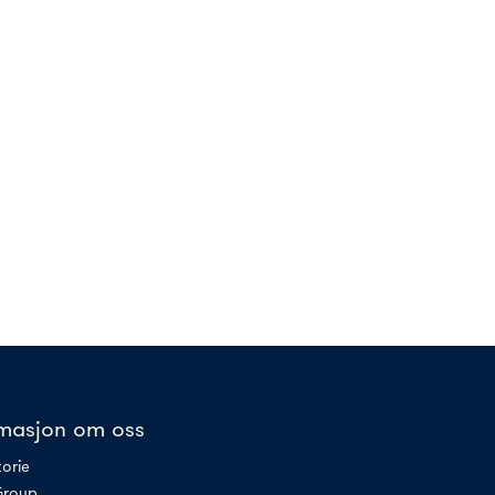
rmasjon om oss
torie
Group