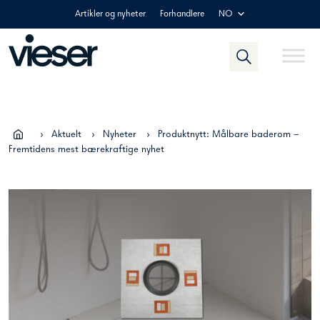
Skip
Artikler og nyheter
Forhandlere
NO
to
content
›
Aktuelt
›
Nyheter
›
Produktnytt: Målbare baderom –
Fremtidens mest bærekraftige nyhet