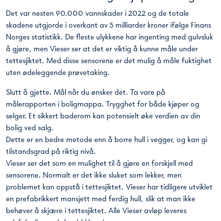
Det var nesten 90.000 vannskader i 2022 og de totale
skadene utgjorde i overkant av 5 milliarder kroner ifølge Finans
Norges statistikk. De fleste ulykkene har ingenting med gulvsluk
å gjøre, men Vieser ser at det er viktig å kunne måle under
tettesjiktet. Med disse sensorene er det mulig å måle fuktighet
uten ødeleggende prøvetaking.
Slutt å gjette. Mål når du ønsker det. Ta vare på
målerapporten i boligmappa. Trygghet for både kjøper og
selger. Et sikkert baderom kan potensielt øke verdien av din
bolig ved salg.
Dette er en bedre metode enn å borre hull i vegger, og kan gi
tilstandsgrad på riktig nivå.
Vieser ser det som en mulighet til å gjøre en forskjell med
sensorene. Normalt er det ikke sluket som lekker, men
problemet kan oppstå i tettesjiktet. Vieser har tidligere utviklet
en prefabrikkert mansjett med ferdig hull, slik at man ikke
behøver å skjære i tettesjiktet. Alle Vieser avløp leveres