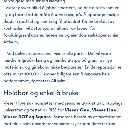
selvfølgelig med skrudd klemring.
–Vieser ønsker alltid å jobbe smartere, og dette føles som en
ny og bærekraftig måte å utvikle seg på. Å oppdage mulige
skader i god tid og samtidig få utbedret for en brøkdel av
kostnaden, vil dette spare millioner av kroner for
forsikringsselskapene, huseierne og eiendomsselskapene, sier
Alfheim.
– Ved delvise reparasjoner vinner alle parter. Det vil være
mindre miljøpåvirkning og mindre utslipp på grunn av nye
materialer, og gir økonomiske besparelser. En delreparasjon er
ofte minst 100.000 kroner billigere enn å renovere hele
baderommet, fortsetter Alfheim.
Holdbar og enkel å bruke
Vieser tilbyr slukmansjetter med sensorer utviklet av Linköpings
universitet og testet av RISE for
Vieser One, Vieser Line,
Vieser DOT og Square
. Sensorene består av et fuktfølsomt
materiale som absorberer vannmolekyler som deretter kan