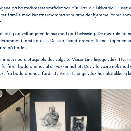
ingene på bostedsmesseområdet var «Tuulia» av Jukkatalo. Huset e
inær familie med kunstnermamma som arbeider hjemme, faren som r
n.
å et stilig og velfungerende hus med god belysning. De nøytrale og 
baderommet i første etasje. De store sandfargede flisene skaper en n
ære på badet.
mmet i nedre etasje ble det valgt to Vieser Line-linjegulvsluk. Hver 
 fullfører baderommet til en vakker helhet. Det ville være nok med et
rt fra baderommet, fordi ett Vieser Line-gulvsluk har tilstrekkelig k