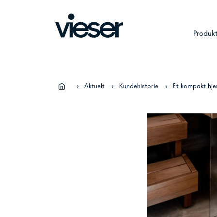
Skip
to
content
Produk
›
Aktuelt
›
Kundehistorie
›
Et kompakt hje