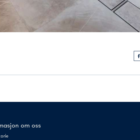
rmasjon om oss
torie