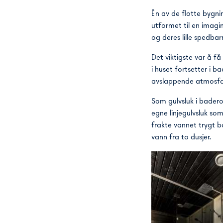
Én av de flotte bygn
utformet til en imag
og deres lille spedbar
Det viktigste var å f
i huset fortsetter i 
avslappende atmosf
Som gulvsluk i badero
egne linjegulvsluk som
frakte vannet trygt bo
vann fra to dusjer.