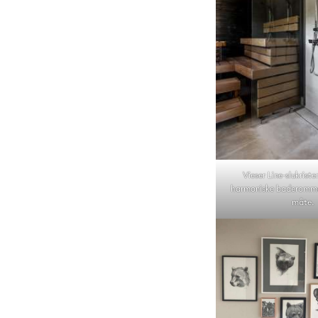
Vieser Line-slukriste
harmoniske baderomme
måte.