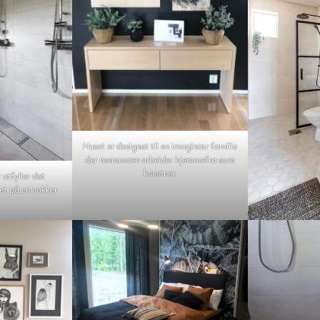
Huset er designet til en imaginær familie
der mammaen arbeider hjemmefra som
kunstner.
r utfyller det
t på en vakker