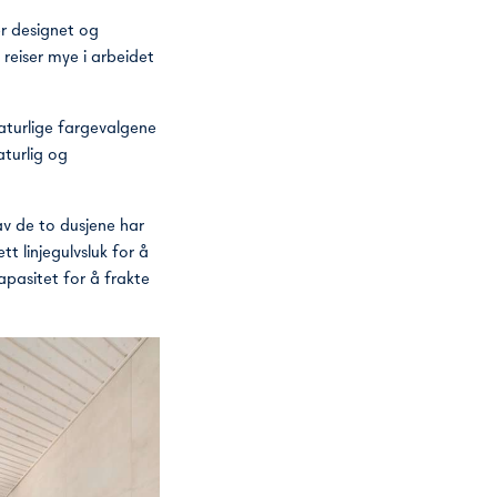
r designet og
eiser mye i arbeidet
naturlige fargevalgene
aturlig og
av de to dusjene har
t linjegulvsluk for å
apasitet for å frakte