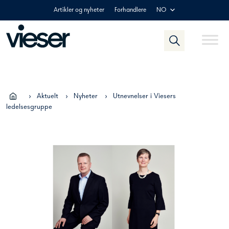
Skip
Artikler og nyheter
Forhandlere
NO
to
content
›
Aktuelt
›
Nyheter
›
Utnevnelser i Viesers
ledelsesgruppe