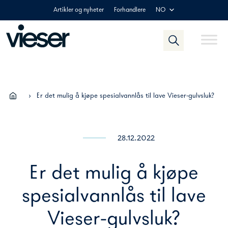
Skip
Artikler og nyheter
Forhandlere
NO
to
content
›
Er det mulig å kjøpe spesialvannlås til lave Vieser-gulvsluk?
28.12.2022
Er det mulig å kjøpe
spesialvannlås til lave
Vieser-gulvsluk?