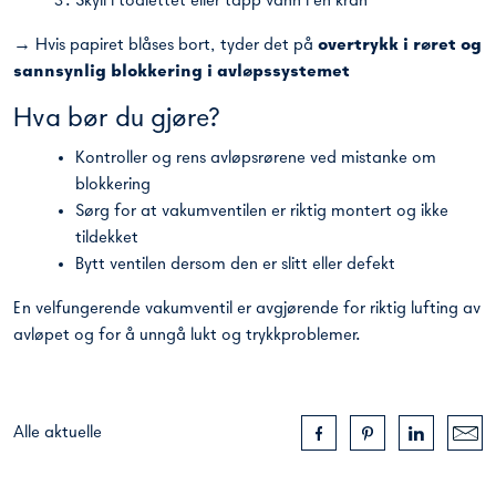
Skyll i toalettet eller tapp vann i en kran
→ Hvis papiret blåses bort, tyder det på
overtrykk i røret og
sannsynlig blokkering i avløpssystemet
Hva bør du gjøre?
Kontroller og rens avløpsrørene ved mistanke om
blokkering
Sørg for at vakumventilen er riktig montert og ikke
tildekket
Bytt ventilen dersom den er slitt eller defekt
En velfungerende vakumventil er avgjørende for riktig lufting av
avløpet og for å unngå lukt og trykkproblemer.
Alle aktuelle