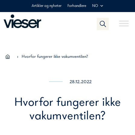
Skip
Artikler og nyheter
Forhandlere
NO
to
content
›
Hvorfor fungerer ikke vakumventilen?
28.12.2022
Hvorfor fungerer ikke
vakumventilen?