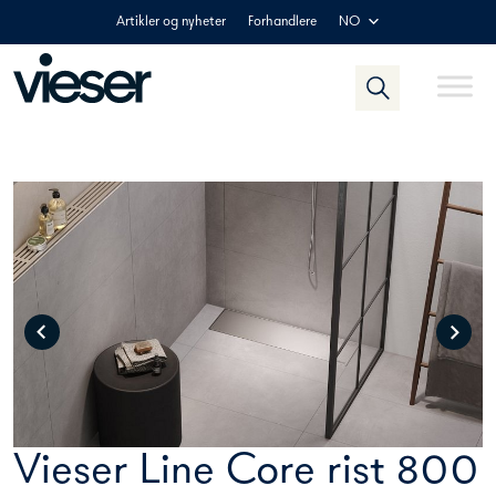
Skip
Artikler og nyheter
Forhandlere
NO
to
content
Vieser Line Core rist 800