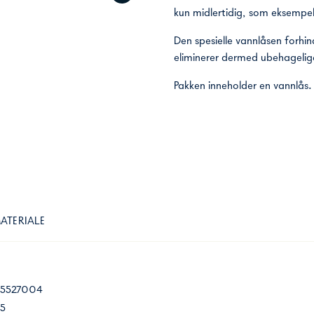
kun midlertidig, som eksempel
Den spesielle vannlåsen forhin
eliminerer dermed ubehagelige
Pakken inneholder en vannlås.
ATERIALE
85527004
5