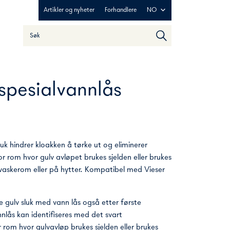
Artikler og nyheter
Forhandlere
NO
Søk
When autocomplete results are available use up and down ar
spesialvannlås
luk hindrer kloakken å tørke ut og eliminerer
r rom hvor gulv avløpet brukes sjelden eller brukes
 vaskerom eller på hytter. Kompatibel med Vieser
ne gulv sluk med vann lås også etter første
nnlås kan identifiseres med det svart
 rom hvor gulvavløp brukes sjelden eller brukes