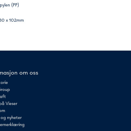
pylen (PP)
130 x 102mm
rmasjon om oss
torie
Group
aft
på Vieser
rom
r og nyheter
ernerklæring