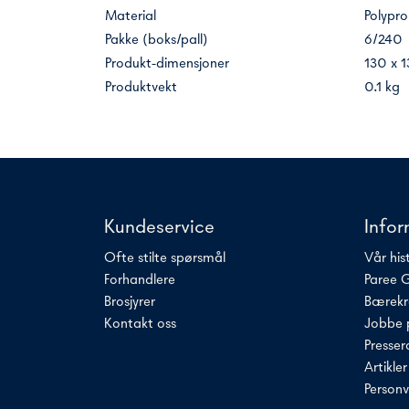
Material
Polypro
Pakke (boks/pall)
6/240
Produkt-dimensjoner
130 x 
Produktvekt
0.1 kg
Kundeservice
Info
Ofte stilte spørsmål
Vår his
Forhandlere
Paree 
Brosjyrer
Bærekr
Kontakt oss
Jobbe 
Presse
Artikle
Personv