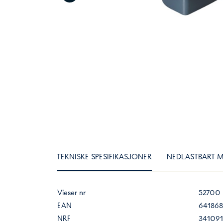
TEKNISKE SPESIFIKASJONER
NEDLASTBART M
Vieser nr
52700
EAN
64186
NRF
341091