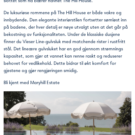
slottet som nå bærer navnet The Hill House.
De luksuriøse rommene på The Hill House er både vakre og
innbydende. Den elegante interiørstilen fortsetter sømløst inn
på badene, der hver detalj er nøye utvalgt uten at det går på
bekostning av funksjonaliteten. Under de klassiske dusjene
finner du Vieser Line-gulvsluk med matchende rister i rustfritt
stål. Det lineære gulvsluket har en god gjennom strømnings
kapasitet, som gjør at vannet kan renne raskt og reduserer
behovet for vedlikehold. Dette bidrar til økt komfort for
gjestene og gjør rengjøringen smidig.
Bli kjent med
Maryhill Estate