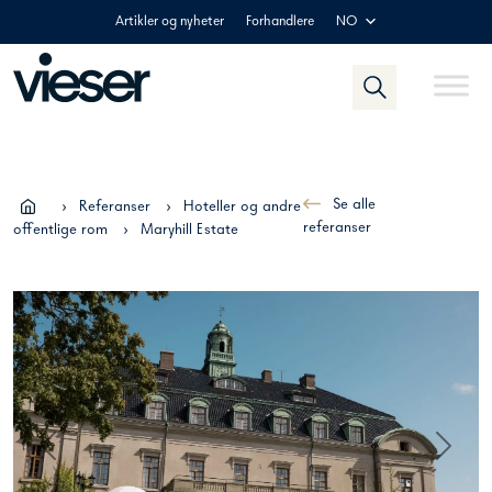
Skip
Artikler og nyheter
Forhandlere
NO
to
content
Se alle
›
Referanser
›
Hoteller og andre
referanser
offentlige rom
›
Maryhill Estate
Previous
Next